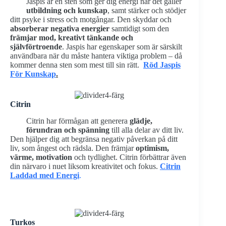
Jaspis är en sten som ger dig energi när det gäller
utbildning och kunskap
, samt stärker och stödjer
ditt psyke i stress och motgångar. Den skyddar och
absorberar negativa energier
samtidigt som den
främjar mod, kreativt tänkande och
självförtroende
. Jaspis har egenskaper som är särskilt
användbara när du måste hantera viktiga problem – då
kommer denna sten som mest till sin rätt.
Röd Jaspis
För Kunskap
.
Citrin
Citrin har förmågan att generera
glädje,
förundran och spänning
till alla delar av ditt liv.
Den hjälper dig att begränsa negativ påverkan på ditt
liv, som ångest och rädsla. Den främjar
optimism,
värme, motivation
och tydlighet. Citrin förbättrar även
din närvaro i nuet liksom kreativitet och fokus.
Citrin
Laddad med Energi
.
Turkos