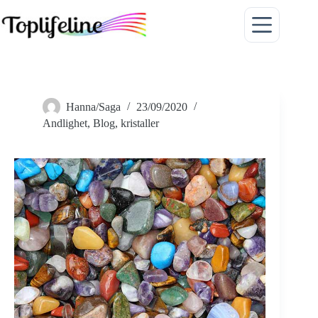
Hoppa
till
innehåll
Hanna/Saga
23/09/2020
Andlighet
,
Blog
,
kristaller