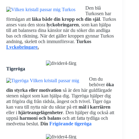
Den blå
Turkosen har
förmågan att
läka både din kropp och din själ
. Turkos
anses vara den stora
lyckobringaren
, som kan hjälpa
till att balansera dina känslor när du söker din andliga
bas och riktning. När det gäller kroppen gynnar Turkos
andning, skelett och immunförsvar.
Turkos
Lyckobringare
.
Tigeröga
Om du
behöver
öka
din styrka eller motivation
så är den här guldfärgade
stenen något som kan hjälpa dig. Tigeröga hjälper dig
att frigöra dig från rädsla, ångest och tvivel. Tiger öga
kan vara till nytta när du siktar på ett
mål i karriären
eller i
hjärteangelägenheter
. Den hjälper dig också att
uppnå
harmoni och balans
och att fatta tydliga och
medvetna beslut.
Din
Frigörande tigeröga