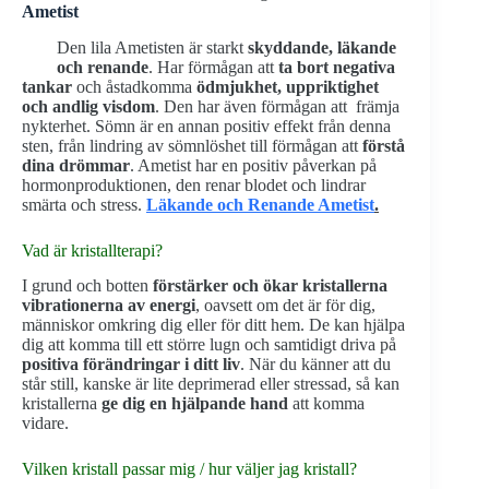
Ametist
Den lila Ametisten är starkt
skyddande, läkande
och renande
. Har förmågan att
ta bort negativa
tankar
och åstadkomma
ödmjukhet, uppriktighet
och andlig visdom
. Den har även förmågan att främja
nykterhet. Sömn är en annan positiv effekt från denna
sten, från lindring av sömnlöshet till förmågan att
förstå
dina drömmar
. Ametist har en positiv påverkan på
hormonproduktionen, den renar blodet och lindrar
smärta och stress.
Läkande och Renande Ametist
.
Vad är kristallterapi?
I grund och botten
förstärker och ökar kristallerna
vibrationerna av energi
, oavsett om det är för dig,
människor omkring dig eller för ditt hem. De kan hjälpa
dig att komma till ett större lugn och samtidigt driva på
positiva förändringar i ditt liv
. När du känner att du
står still, kanske är lite deprimerad eller stressad, så kan
kristallerna
ge dig en hjälpande hand
att komma
vidare.
Vilken kristall passar mig / hur väljer jag kristall?