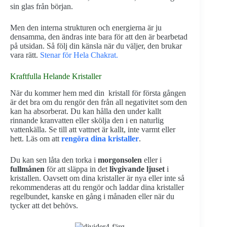
sin glas från början.
Men den interna strukturen och energierna är ju
densamma, den ändras inte bara för att den är bearbetad
på utsidan. Så följ din känsla när du väljer, den brukar
vara rätt.
Stenar för Hela Chakrat.
Kraftfulla Helande Kristaller
När du kommer hem med din kristall för första gången
är det bra om du rengör den från all negativitet som den
kan ha absorberat. Du kan hålla den under kallt
rinnande kranvatten eller skölja den i en naturlig
vattenkälla. Se till att vattnet är kallt, inte varmt eller
hett. Läs om att
rengöra dina kristaller
.
Du kan sen låta den torka i
morgonsolen
eller i
fullmånen
för att släppa in det
livgivande ljuset
i
kristallen. Oavsett om dina kristaller är nya eller inte så
rekommenderas att du rengör och laddar dina kristaller
regelbundet, kanske en gång i månaden eller när du
tycker att det behövs.