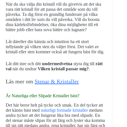
När du ska välja din kristall vill du givetvis att det ska
vara rätt kristall för att passa det område som du vill
påverka. Ta dig först en grundlig funderare på vilka
områden i ditt liv som du vill påverka. Vill du boosta
dina kärleksförbindelser, öka dina möjligheter till ett
bättre jobb eller bara sova bättre och lugnare?
Låt därefter din känsla och intuition ha ett stort
inflytande på vilken sten du väljer först. Det valet av
kristall eller sten kommer också att fungera bäst för dig.
Låt ditt inre och ditt
undermedvetna
styra dig till
rätt
val
när du undrar
Vilken kristall passar mig?
.
Läs mer om
Stenar & Kristaller
Är Naturliga eller Slipade Kristaller bäst?
Det här beror helt på tycke och smak. En del tycker att
det känns bäst med
naturligt formade kristaller
medans
andra tycker att det fungerar lika bra med slipade. En
del stenar måste slipas för att färg och lyster ska komma
till sin rätt medans andra, rena kristaller, har sin färg och