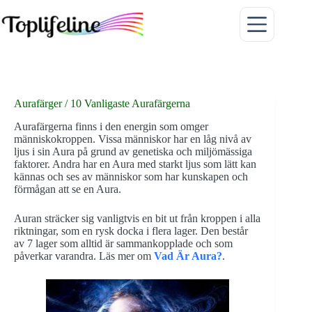
Hoppa
till
innehåll
Aurafärger / 10 Vanligaste Aurafärgerna
Aurafärgerna finns i den energin som omger
människokroppen. Vissa människor har en låg nivå av
ljus i sin Aura på grund av genetiska och miljömässiga
faktorer. Andra har en Aura med starkt ljus som lätt kan
kännas och ses av människor som har kunskapen och
förmågan att se en Aura.
Auran sträcker sig vanligtvis en bit ut från kroppen i alla
riktningar, som en rysk docka i flera lager. Den består
av 7 lager som alltid är sammankopplade och som
påverkar varandra. Läs mer om
Vad Är Aura?
.