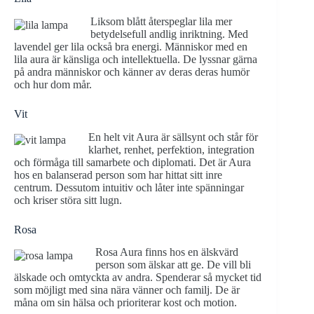
Liksom blått återspeglar lila mer
betydelsefull andlig inriktning. Med
lavendel ger lila också bra energi. Människor med en
lila aura är känsliga och intellektuella. De lyssnar gärna
på andra människor och känner av deras deras humör
och hur dom mår.
Vit
En helt vit Aura är sällsynt och står för
klarhet, renhet, perfektion, integration
och förmåga till samarbete och diplomati. Det är Aura
hos en balanserad person som har hittat sitt inre
centrum. Dessutom intuitiv och låter inte spänningar
och kriser störa sitt lugn.
Rosa
Rosa Aura finns hos en älskvärd
person som älskar att ge. De vill bli
älskade och omtyckta av andra. Spenderar så mycket tid
som möjligt med sina nära vänner och familj. De är
måna om sin hälsa och prioriterar kost och motion.