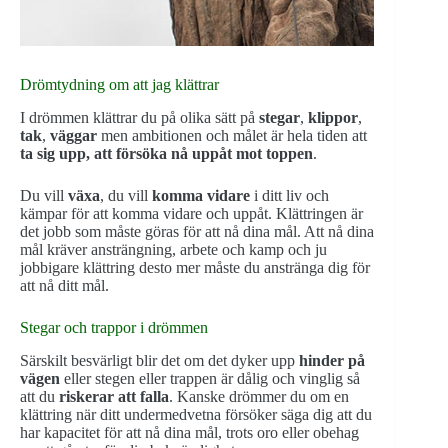
Drömtydning om att jag klättrar
I drömmen klättrar du på olika sätt på
stegar
,
klippor
,
tak
,
väggar
men ambitionen och målet är hela tiden att
ta sig upp, att försöka nå uppåt mot toppen
.
Du vill
växa
, du vill
komma vidare
i ditt liv och
kämpar för att komma vidare och uppåt. Klättringen är
det jobb som måste göras för att nå dina mål. Att nå dina
mål kräver ansträngning, arbete och kamp och ju
jobbigare klättring desto mer måste du anstränga dig för
att nå ditt mål.
Stegar och trappor i drömmen
Särskilt besvärligt blir det om det dyker upp
hinder på
vägen
eller stegen eller trappen är dålig och vinglig så
att du
riskerar att falla
. Kanske drömmer du om en
klättring när ditt undermedvetna försöker säga dig att du
har kapacitet för att nå dina mål, trots oro eller obehag