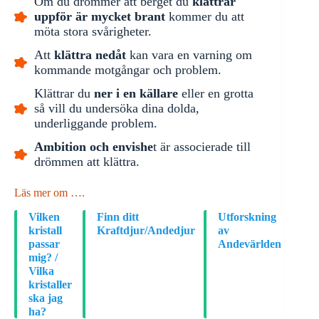
Om du drömmer att berget du
klättrar
uppför är mycket brant
kommer du att
möta stora svårigheter.
Att
klättra nedåt
kan vara en varning om
kommande motgångar och problem.
Klättrar du
ner i en källare
eller en grotta
så vill du undersöka dina dolda,
underliggande problem.
Ambition och envishe
t är associerade till
drömmen att klättra.
Läs mer om ….
Vilken
Finn ditt
Utforskning
kristall
Kraftdjur/Andedjur
av
passar
Andevärlden
mig? /
Vilka
kristaller
ska jag
ha?