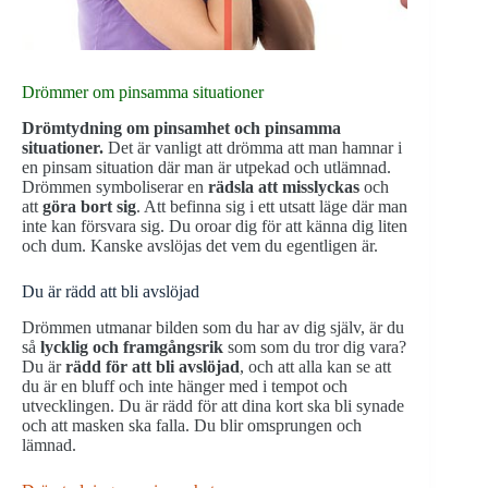
Drömmer om pinsamma situationer
Drömtydning om pinsamhet och pinsamma
situationer.
Det är vanligt att drömma att man hamnar i
en pinsam situation där man är utpekad och utlämnad.
Drömmen symboliserar en
rädsla att misslyckas
och
att
göra bort sig
. Att befinna sig i ett utsatt läge där man
inte kan försvara sig. Du oroar dig för att känna dig liten
och dum. Kanske avslöjas det vem du egentligen är.
Du är rädd att bli avslöjad
Drömmen utmanar bilden som du har av dig själv, är du
så
lycklig och framgångsrik
som som du tror dig vara?
Du är
rädd för att bli avslöjad
, och att alla kan se att
du är en bluff och inte hänger med i tempot och
utvecklingen. Du är rädd för att dina kort ska bli synade
och att masken ska falla. Du blir omsprungen och
lämnad.