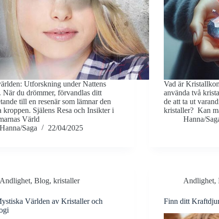
rlden: Utforskning under Nattens
Vad är Kristallko
 När du drömmer, förvandlas ditt
använda två kris
ande till en resenär som lämnar den
de att ta ut varan
a kroppen. Själens Resa och Insikter i
kristaller? Kan m
arnas Värld
Hanna/Sag
Hanna/Saga
22/04/2025
Andlighet
,
Blog
,
kristaller
Andlighet
,
stiska Världen av Kristaller och
Finn ditt Kraftdj
ogi