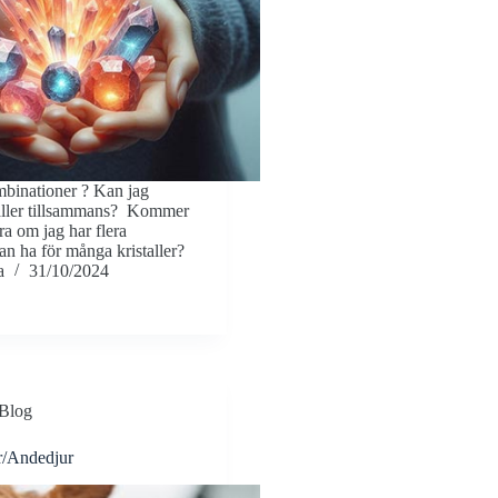
mbinationer ? Kan jag
taller tillsammans? Kommer
dra om jag har flera
an ha för många kristaller?
a
31/10/2024
Blog
ur/Andedjur