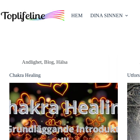
Hoppa
till
innehåll
HEM
DINA SINNEN
Andlighet
,
Blog
,
Hälsa
Chakra Healing
Utfor