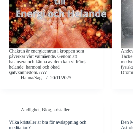
Chakran är energicentran i kroppen som
Andevä
påverkar vårt välmående. Genom att
Täcke.
balansera och känna av dem kan vi främja
medvet
helande, harmoni och ökad
fysisk
självkännedom.????
Drömm
Hanna/Saga
20/11/2025
Andlighet
,
Blog
,
kristaller
Vilka kristaller är bra för avslappning och
Den My
meditation?
Astrol