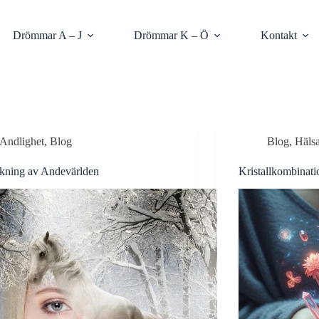
Drömmar A – J
Drömmar K – Ö
Kontakt
Andlighet
,
Blog
Blog
,
Häls
skning av Andevärlden
Kristallkombinati