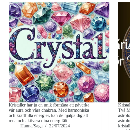
Kristaller har ju en unik förmåga att påverka
Krista
vår aura och våra chakran. Med harmoniska
Två My
och kraftfulla energier, kan de hjälpa dig att
astrol
rena och aktivera dina energifält.
astrolo
Hanna/Saga
22/07/2024
krista