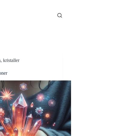
a
,
kristaller
oner