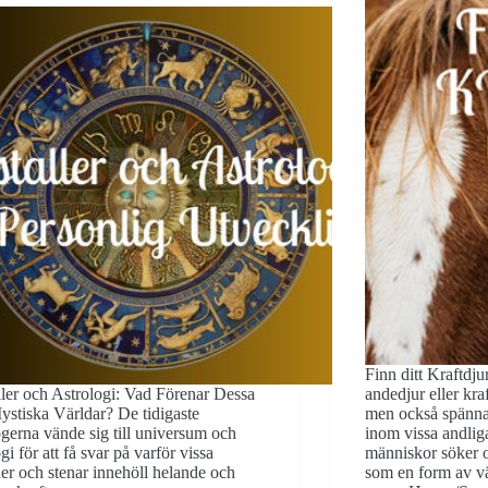
Finn ditt Kraftdjur
ller och Astrologi: Vad Förenar Dessa
andedjur eller kra
stiska Världar? De tidigaste
men också spännan
ogerna vände sig till universum och
inom vissa andliga
gi för att få svar på varför vissa
människor söker o
ller och stenar innehöll helande och
som en form av v