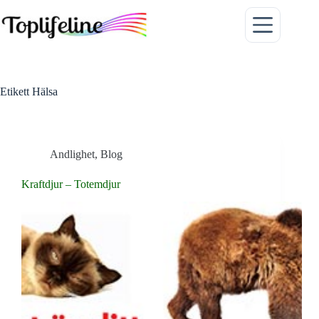
Hoppa
till
innehåll
Etikett
Hälsa
Andlighet
,
Blog
Kraftdjur – Totemdjur