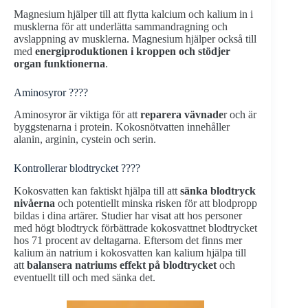
Magnesium hjälper till att flytta kalcium och kalium in i
musklerna för att underlätta sammandragning och
avslappning av musklerna. Magnesium hjälper också till
med
energiproduktionen i kroppen och stödjer
organ funktionerna
.
Aminosyror ????
Aminosyror är viktiga för att
reparera vävnade
r och är
byggstenarna i protein. Kokosnötvatten innehåller
alanin, arginin, cystein och serin.
Kontrollerar blodtrycket ????
Kokosvatten kan faktiskt hjälpa till att
sänka blodtryck
nivåerna
och potentiellt minska risken för att blodpropp
bildas i dina artärer. Studier har visat att hos personer
med högt blodtryck förbättrade kokosvattnet blodtrycket
hos 71 procent av deltagarna. Eftersom det finns mer
kalium än natrium i kokosvatten kan kalium hjälpa till
att
balansera natriums effekt på blodtrycket
och
eventuellt till och med sänka det.