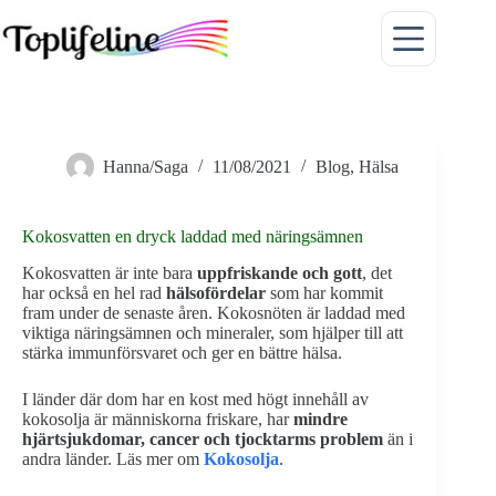
Hoppa
till
innehåll
Hanna/Saga
11/08/2021
Blog
,
Hälsa
Kokosvatten en dryck laddad med näringsämnen
Kokosvatten är inte bara
uppfriskande och gott
, det
har också en hel rad
hälsofördelar
som har kommit
fram under de senaste åren. Kokosnöten är laddad med
viktiga näringsämnen och mineraler, som hjälper till att
stärka immunförsvaret och ger en bättre hälsa.
I länder där dom har en kost med högt innehåll av
kokosolja är människorna friskare, har
mindre
hjärtsjukdomar, cancer och tjocktarms problem
än i
andra länder. Läs mer om
Kokosolja
.