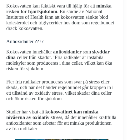
Kokosvatten kan faktiskt vara till hjälp för att
minska
risken för hjärtsjukdom
. En studie av National
Institutes of Health fann att kokosvatten sänkte blod
kolesterolet och triglycerider hos dom som regelbundet
drack kokosvatten.
Antioxidanter ????
Kokosvatten innehåller
antioxidanter
som
skyddar
dina
celler från skador. ’Fria radikaler är instabila
molekyler som produceras i dina celler, vilket kan öka
risken för sjukdom.
Fler fria radikaler produceras som svar på stress eller
skada, och när det händer regelbundet går kroppen in i
ett tillstånd av oxidativ stress, vilket skadar dina celler
och ökar risken för sjukdom.
Studier har visat att
kokosvattnet kan minska
nivåerna av oxidativ stress
, då det innehåller kraftfulla
antioxidanter som arbetar för att minska produktionen
av fria radikaler.